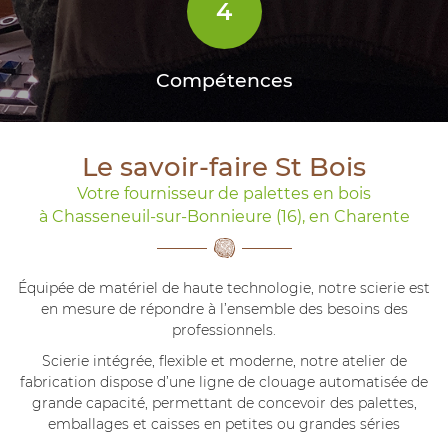
4
Compétences
Le savoir-faire St Bois
Votre fournisseur de palettes en bois
à Chasseneuil-sur-Bonnieure (16), en Charente
Équipée de matériel de haute technologie, notre scierie est
en mesure de répondre à l’ensemble des besoins des
professionnels.
Scierie intégrée, flexible et moderne, notre atelier de
fabrication dispose d’une ligne de clouage automatisée de
grande capacité, permettant de concevoir des palettes,
emballages et caisses en petites ou grandes séries