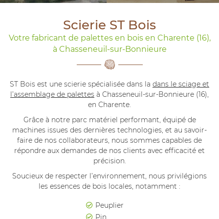
Scierie ST Bois
Votre fabricant de palettes en bois en Charente (16),
En cochant cette case, vous consentez à recevoir nos propositions
à Chasseneuil-sur-Bonnieure
commerciales à l'adresse email indiqué ci-dessus. Vous pouvez vous désinscrire
à tout moment en utilisant
le formulaire de désinscription
.
INSCRIPTION
ST Bois est une scierie spécialisée dans la
dans le sciage et
l’assemblage de palettes
à Chasseneuil-sur-Bonnieure (16),
en Charente.
Grâce à notre parc matériel performant, équipé de
machines issues des dernières technologies, et au savoir-
faire de nos collaborateurs, nous sommes capables de
répondre aux demandes de nos clients avec efficacité et
précision.
Soucieux de respecter l’environnement, nous privilégions
les essences de bois locales, notamment :
Peuplier
Pin