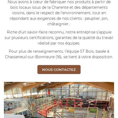
Nous avons à cœur de fabriquer nos produits à partir de
bois locaux issus de la Charente et des départements
voisins, dans le respect de l’environnement, tout en
répondant aux exigences de nos clients : peuplier, pin,
châtaignier...
Riche d’un savoir-faire reconnu, notre entreprise s’appuie
sur plusieurs certifications, garantes de la qualité du travail
Une questio
réalisé par nos équipes.
Pour plus de renseignements, l’équipe ST Bois, basée à
SCIERIE
Chasseneuil-sur-Bonnieure (16), se tient à votre disposition.
05 45 31 91 0
LAGE DE PALETTES
NOUS CONTACTEZ
AGE - TRAITEMENT
EN IMAGES
ACTUALITÉS
Restez infor
CONTACT
INSCRIPTION NEWS