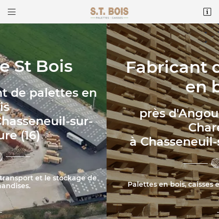


ZA Les Pièces de l’Age
16260 Chasseneuil-sur-Bonnieure
05 45 31 91 06
Fabricant de palettes
en bois
près d'Angoulême (16), en
Charente
à Chasseneuil-sur-Bonnieure
Adresse email de réception

Recopier le code ci-contre

Palettes en bois, caisses et solutions d’emballage.
Rafraîchir le captcha
