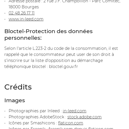
Adresse postale : 2 rue J.F. Champollion - Parc Comitec,
18000 Bourges
02 48 26 17 11
www.in-leed.com
Bloctel-Protection des données
Une questio
personnelles:
Selon l'article L.223-2 du code de la consommation, il est
SCIERIE
rappelé que le consommateur peut user de son droit à
05 45 31 91 0
s'inscrire sur la liste d'opposition au démarchage
LAGE DE PALETTES
téléphonique bloctel : bloctel.gouv.fr
AGE - TRAITEMENT
EN IMAGES
Crédits
ACTUALITÉS
Restez infor
Images
CONTACT
Photographies par Inleed :
in-leed.com
INSCRIPTION NEWS
Photographies AdobeStock :
stock.adobe.com
Icônes par Smashicons :
flaticon.com