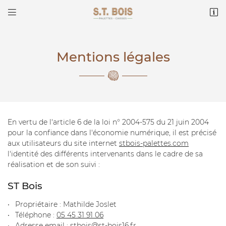


ZA Les Pièces de l’Age
16260 Chasseneuil-sur-Bonnieure
05 45 31 91 06
Mentions légales
En vertu de l'article 6 de la loi n° 2004-575 du 21 juin 2004
pour la confiance dans l'économie numérique, il est précisé
aux utilisateurs du site internet
stbois-palettes.com
l'identité des différents intervenants dans le cadre de sa
Adresse email de réception

réalisation et de son suivi :
ST Bois
Recopier le code ci-contre

Propriétaire : Mathilde Joslet
Rafraîchir le captcha

Téléphone :
05 45 31 91 06
Adresse email :