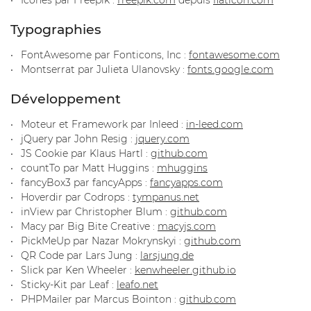
Icônes par Freepik :
freepik.com
depuis
flaticon.com
Typographies
FontAwesome par Fonticons, Inc :
fontawesome.com
Montserrat par Julieta Ulanovsky :
fonts.google.com
Développement
Moteur et Framework par Inleed :
in-leed.com
jQuery par John Resig :
jquery.com
JS Cookie par Klaus Hartl :
github.com
countTo par Matt Huggins :
mhuggins
fancyBox3 par fancyApps :
fancyapps.com
Hoverdir par Codrops :
tympanus.net
inView par Christopher Blum :
github.com
Macy par Big Bite Creative :
macyjs.com
PickMeUp par Nazar Mokrynskyi :
github.com
QR Code par Lars Jung :
larsjung.de
Slick par Ken Wheeler :
kenwheeler.github.io
Sticky-Kit par Leaf :
leafo.net
PHPMailer par Marcus Bointon :
github.com