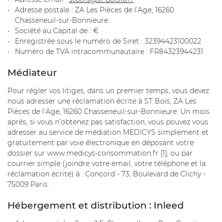
Adresse postale : ZA Les Pièces de l’Age, 16260
Chasseneuil-sur-Bonnieure
Société au Capital de : €
Enregistrée sous le numéro de Siret : 32394423100022
En cochant cette case, vous consentez à recevoir nos propositions
Numéro de TVA intracommunautaire : FR84323944231
commerciales à l'adresse email indiqué ci-dessus. Vous pouvez vous désinscrire
à tout moment en utilisant
le formulaire de désinscription
.
Médiateur
INSCRIPTION
Pour régler vos litiges, dans un premier temps, vous devez
nous adresser une réclamation écrite à ST Bois, ZA Les
Pièces de l’Age, 16260 Chasseneuil-sur-Bonnieure. Un mois
après, si vous n’obtenez pas satisfaction, vous pouvez vous
adresser au service de médiation MEDICYS simplement et
gratuitement par voie électronique en déposant votre
dossier sur www.medicys-consommation.fr [1], ou par
courrier simple (joindre votre email, votre téléphone et la
réclamation écrite) à : Concord - 73, Boulevard de Clichy -
75009 Paris.
Hébergement et distribution : Inleed